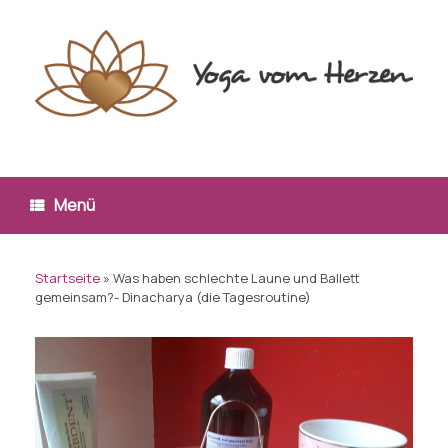
Zum
Inhalt
springen
Menü
Startseite
»
Was haben schlechte Laune und Ballett
gemeinsam?- Dinacharya (die Tagesroutine)