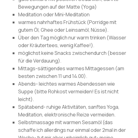
Bewegungen auf der Matte (Yoga)
Meditation oder Mini-Meditation
warmes nahrhaftes Frühstück (Porridge mit
gutem Öl, Ghee oder Leinsamöl, Nüsse).
Über den Tag möglich nur warm trinken (Wasser
oder Kräutertees, wenig Kaffee!).
möglichst keine Snacks zwischendurch (besser
für die Verdauung).
Mittags-sättigendes warmes Mittagessen (am
besten zwischen 11 und 14.00).
Abends- leichtes warmes Abendessen wie
Suppe (bitte Rohkost vermeiden! Es ist nicht
leicht).
Spätabend- ruhige Aktivitäten, sanftes Yoga,
Meditation, elektronische Reize vermeiden.
Selbstmassage mit warmen Sesamöl (das
schaffe ich allerdings nur einmal oder 2mal in der
Woche- tut mir aber unheimlich gut- meine