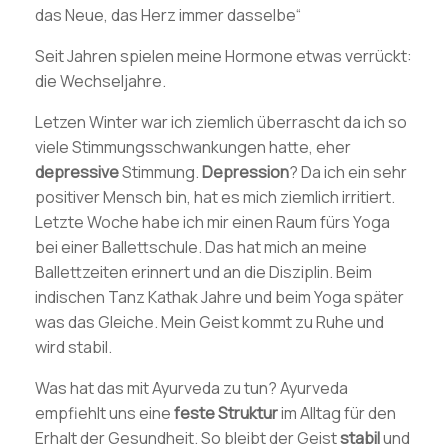
das Neue, das Herz immer dasselbe“
Seit Jahren spielen meine Hormone etwas verrückt:
die Wechseljahre.
Letzen Winter war ich ziemlich überrascht da ich so
viele Stimmungsschwankungen hatte, eher
depressive
Stimmung.
Depression
? Da ich ein sehr
positiver Mensch bin, hat es mich ziemlich irritiert.
Letzte Woche habe ich mir einen Raum fürs Yoga
bei einer Ballettschule. Das hat mich an meine
Ballettzeiten erinnert und an die Disziplin. Beim
indischen Tanz Kathak Jahre und beim Yoga später
was das Gleiche. Mein Geist kommt zu Ruhe und
wird stabil.
Was hat das mit Ayurveda zu tun? Ayurveda
empfiehlt uns eine
feste
Struktur
im Alltag für den
Erhalt der Gesundheit. So bleibt der Geist
stabil
und