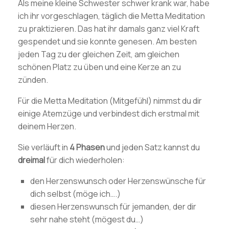
Als meine kleine Schwester schwer krank war, habe
ich ihr vorgeschlagen, täglich die Metta Meditation
zu praktizieren. Das hat ihr damals ganz viel Kraft
gespendet und sie konnte genesen. Am besten
jeden Tag zu der gleichen Zeit, am gleichen
schönen Platz zu üben und eine Kerze an zu
zünden.
Für die Metta Meditation (Mitgefühl) nimmst du dir
einige Atemzüge und verbindest dich erstmal mit
deinem Herzen.
Sie verläuft in
4 Phasen
und jeden Satz kannst du
dreimal
für dich wiederholen:
den Herzenswunsch oder Herzenswünsche für
dich selbst (möge ich….)
diesen Herzenswunsch für jemanden, der dir
sehr nahe steht (mögest du…)