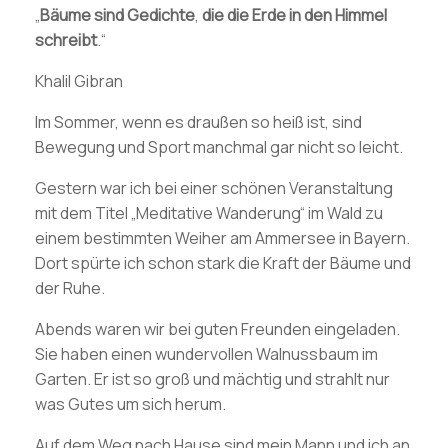
„
Bäume sind Gedichte
,
die die Erde
in den Himmel
schreibt
.“
Khalil Gibran
Im Sommer, wenn es draußen so heiß ist, sind
Bewegung und Sport manchmal gar nicht so leicht.
Gestern war ich bei einer schönen Veranstaltung
mit dem Titel „Meditative Wanderung“ im Wald zu
einem bestimmten Weiher am Ammersee in Bayern.
Dort spürte ich schon stark die Kraft der Bäume und
der Ruhe.
Abends waren wir bei guten Freunden eingeladen.
Sie haben einen wundervollen Walnussbaum im
Garten. Er ist so groß und mächtig und strahlt nur
was Gutes um sich herum.
Auf dem Weg nach Hause sind mein Mann und ich an