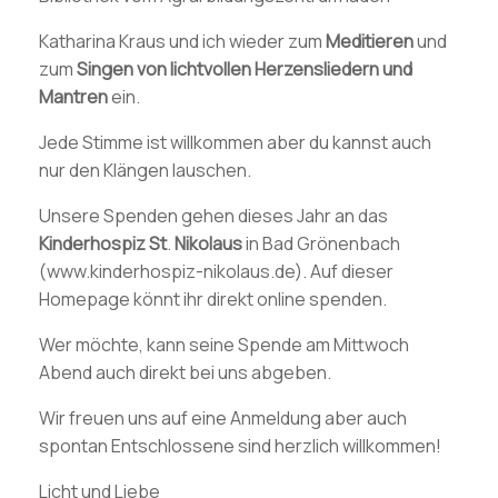
Katharina Kraus und ich wieder zum
Meditieren
und
zum
Singen
von
lichtvollen
Herzensliedern
und
Mantren
ein.
Jede Stimme ist willkommen aber du kannst auch
nur den Klängen lauschen.
Unsere Spenden gehen dieses Jahr an das
Kinderhospiz
St
.
Nikolaus
in Bad Grönenbach
(www.kinderhospiz-nikolaus.de). Auf dieser
Homepage könnt ihr direkt online spenden.
Wer möchte, kann seine Spende am Mittwoch
Abend auch direkt bei uns abgeben.
Wir freuen uns auf eine Anmeldung aber auch
spontan Entschlossene sind herzlich willkommen!
Licht und Liebe