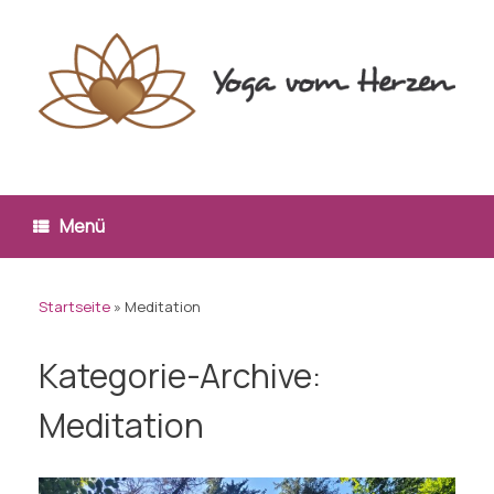
Zum
Inhalt
springen
Menü
Startseite
»
Meditation
Kategorie-Archive:
Meditation