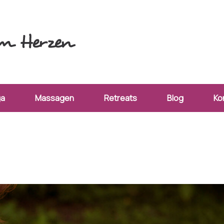
ga
Massagen
Retreats
Blog
Ko