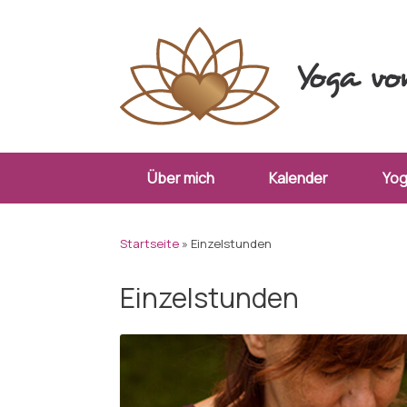
Zum
Inhalt
springen
Über mich
Kalender
Yo
Startseite
»
Einzelstunden
Einzelstunden