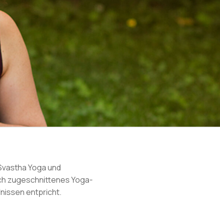
 Svastha Yoga und
dich zugeschnittenes Yoga-
nissen entpricht.