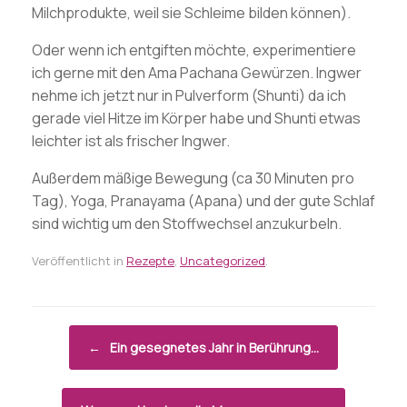
Milchprodukte, weil sie Schleime bilden können).
Oder wenn ich entgiften möchte, experimentiere
ich gerne mit den Ama Pachana Gewürzen. Ingwer
nehme ich jetzt nur in Pulverform (Shunti) da ich
gerade viel Hitze im Körper habe und Shunti etwas
leichter ist als frischer Ingwer.
Außerdem mäßige Bewegung (ca 30 Minuten pro
Tag), Yoga, Pranayama (Apana) und der gute Schlaf
sind wichtig um den Stoffwechsel anzukurbeln.
Veröffentlicht in
Rezepte
,
Uncategorized
.
Beitragsnavigation
←
Ein gesegnetes Jahr in Berührung…