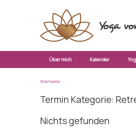
Zum
Inhalt
springen
Über mich
Kalender
Yo
Startseite
Termin Kategorie:
Retr
Nichts gefunden