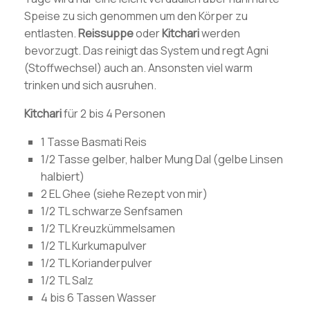
Speise zu sich genommen um den Körper zu
entlasten.
Reissuppe
oder
Kitchari
werden
bevorzugt. Das reinigt das System und regt Agni
(Stoffwechsel) auch an. Ansonsten viel warm
trinken und sich ausruhen.
Kitchari
für 2 bis 4 Personen
1 Tasse Basmati Reis
1/2 Tasse gelber, halber Mung Dal (gelbe Linsen
halbiert)
2 EL Ghee (siehe Rezept von mir)
1/2 TL schwarze Senfsamen
1/2 TL Kreuzkümmelsamen
1/2 TL Kurkumapulver
1/2 TL Korianderpulver
1/2 TL Salz
4 bis 6 Tassen Wasser