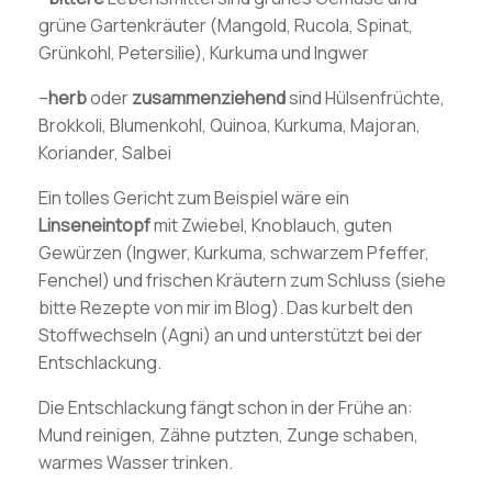
grüne Gartenkräuter (Mangold, Rucola, Spinat,
Grünkohl, Petersilie), Kurkuma und Ingwer
–
herb
oder
zusammenziehend
sind Hülsenfrüchte,
Brokkoli, Blumenkohl, Quinoa, Kurkuma, Majoran,
Koriander, Salbei
Ein tolles Gericht zum Beispiel wäre ein
Linseneintopf
mit Zwiebel, Knoblauch, guten
Gewürzen (Ingwer, Kurkuma, schwarzem Pfeffer,
Fenchel) und frischen Kräutern zum Schluss (siehe
bitte Rezepte von mir im Blog). Das kurbelt den
Stoffwechseln (Agni) an und unterstützt bei der
Entschlackung.
Die Entschlackung fängt schon in der Frühe an:
Mund reinigen, Zähne putzten, Zunge schaben,
warmes Wasser trinken.