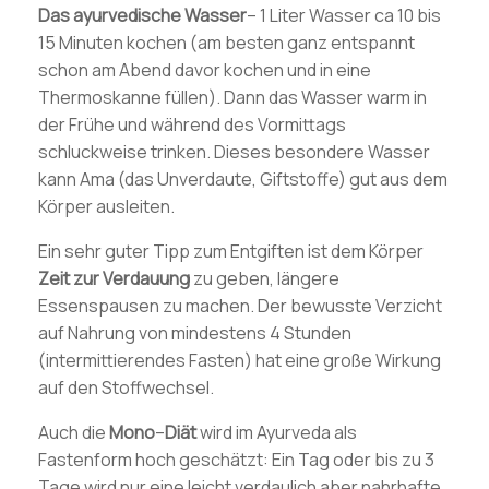
Das
ayurvedische
Wasser
– 1 Liter Wasser ca 10 bis
15 Minuten kochen (am besten ganz entspannt
schon am Abend davor kochen und in eine
Thermoskanne füllen). Dann das Wasser warm in
der Frühe und während des Vormittags
schluckweise trinken. Dieses besondere Wasser
kann Ama (das Unverdaute, Giftstoffe) gut aus dem
Körper ausleiten.
Ein sehr guter Tipp zum Entgiften ist dem Körper
Zeit
zur
Verdauung
zu geben, längere
Essenspausen zu machen. Der bewusste Verzicht
auf Nahrung von mindestens 4 Stunden
(intermittierendes Fasten) hat eine große Wirkung
auf den Stoffwechsel.
Auch die
Mono
–
Diät
wird im Ayurveda als
Fastenform hoch geschätzt: Ein Tag oder bis zu 3
Tage wird nur eine leicht verdaulich aber nahrhafte