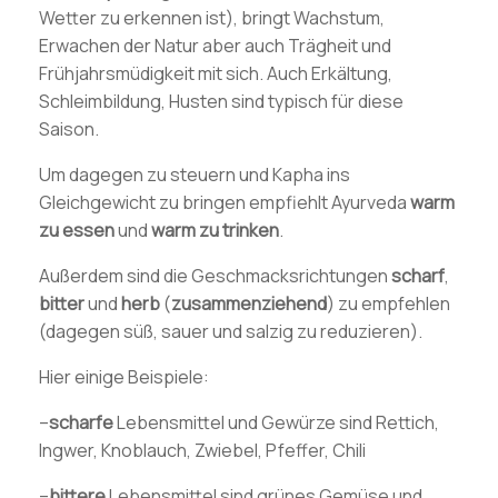
Wetter zu erkennen ist), bringt Wachstum,
Erwachen der Natur aber auch Trägheit und
Frühjahrsmüdigkeit mit sich. Auch Erkältung,
Schleimbildung, Husten sind typisch für diese
Saison.
Um dagegen zu steuern und Kapha ins
Gleichgewicht zu bringen empfiehlt Ayurveda
warm
zu
essen
und
warm zu trinken
.
Außerdem sind die Geschmacksrichtungen
scharf
,
bitter
und
herb
(
zusammenziehend
) zu empfehlen
(dagegen süß, sauer und salzig zu reduzieren).
Hier einige Beispiele:
–
scharfe
Lebensmittel und Gewürze sind Rettich,
Ingwer, Knoblauch, Zwiebel, Pfeffer, Chili
–
bittere
Lebensmittel sind grünes Gemüse und