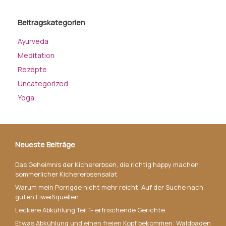
Beitragskategorien
Ayurveda
Meditation
Rezepte
Uncategorized
Yoga
Neueste Beiträge
Das Geheimnis der Kichererbsen, die richtig happy machen:
sommerlicher Kichererbsensalat
Warum mein Porrigde nicht mehr reicht. Auf der Suche nach
guten Eiweißquellen
Leckere Abkühlung Teil 1- erfrischende Gerichte
Etwas Abkühlung und einen freien Kopf bekommen: Waldbaden