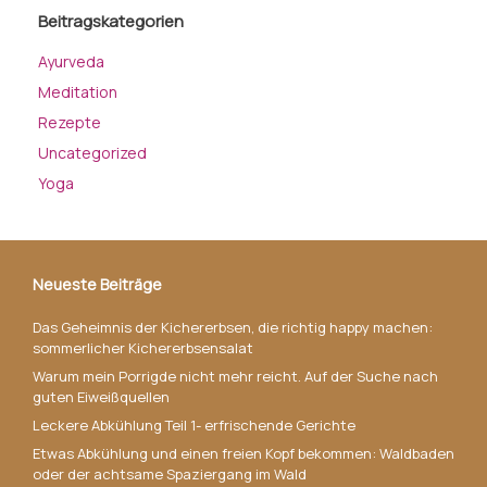
Beitragskategorien
Ayurveda
Meditation
Rezepte
Uncategorized
Yoga
Neueste Beiträge
Das Geheimnis der Kichererbsen, die richtig happy machen:
sommerlicher Kichererbsensalat
Warum mein Porrigde nicht mehr reicht. Auf der Suche nach
guten Eiweißquellen
Leckere Abkühlung Teil 1- erfrischende Gerichte
Etwas Abkühlung und einen freien Kopf bekommen: Waldbaden
oder der achtsame Spaziergang im Wald