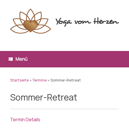
Zum
Inhalt
springen
Menü
Startseite
»
Termine
»
Sommer-Retreat
Sommer-Retreat
Termin Details