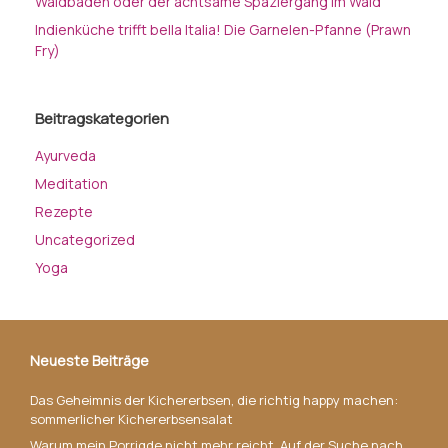
Waldbaden oder der achtsame Spaziergang im Wald
Indienküche trifft bella Italia! Die Garnelen-Pfanne (Prawn
Fry)
Beitragskategorien
Ayurveda
Meditation
Rezepte
Uncategorized
Yoga
Neueste Beiträge
Das Geheimnis der Kichererbsen, die richtig happy machen:
sommerlicher Kichererbsensalat
Warum mein Porrigde nicht mehr reicht. Auf der Suche nach